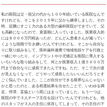
私の医院は父・祖父の代から１００年続いている医院なんで
すけれども、そこを２０１５年に父から継承しました。その
時、近隣にすごく力のある大型の歯科医院ができていて、父
も高齢になったので、衰退期に入っていました。医業収入的
には８０００万円程あったが、どんどん患者さんが減ってい
くような段階で引き継いだんですけれども、そこから自分な
りに取り組みをして、医科歯科連携で地域包括ケアを行政と
一緒にやったり、インプラントや小児矯正を医院に導入する
いろいろな取り組みをして、何とか医業収入１億５０００万
円まで自分なりに成長できたんですね。ただ、そこで次の道
が見えなくなって、どうやって成長したらいいんだろうとす
ごく悩んでいました。ここが自分ができる限界なんじゃない
かと思ったのと、ある程度結果を出せたことで、いわゆる満
足、停滞、妥協という罠にはまっていました。もう一つは、
医院の中で３人チーフ主任を設けていたんですけれども、他
のスタッフが３人の主任に依存してしまって、その主任の下