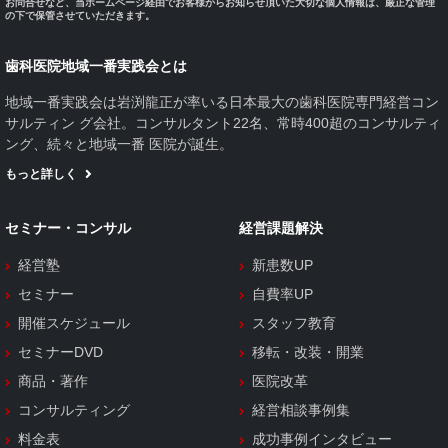
お問合せなど、当ホームページ経由でお客様からお知らせ頂いた大切な個人情報は、厳正な管理
の下で保管させていただきます。
歯科医院地域一番実践会とは
地域一番実践会は岩渕龍正が率いる日本最大の歯科医院専門経営コン
サルティン グ会社。コンサルタント22名、常時400超のコンサルティ
ング、続々と地域一番 医院が誕生。
もっと詳しく
セミナー・コンサル
経営課題解決
経営塾
新患数UP
セミナー
自費率UP
開催スケジュール
スタッフ教育
セミナーDVD
移転・改装・開業
商品・著作
医院改革
コンサルティング
経営相談事例集
料金表
成功事例インタビュー