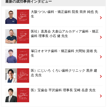
最新の成功事例インタビュー
大阪つつい歯科・矯正歯科 院長 筒井 純也 先
生
医社）直真会 大倉山アルカディア歯科・矯正
歯科 理事長 小石 健 先生
塚口オオマチ歯科・矯正歯科 大間知 資雄 先
生
医）にじいろ くろい歯科クリニック 黒井 建
志 先生
医）宝歯会 平沢歯科 理事長 宝崎 岳彦 先生