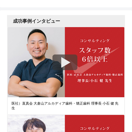
成功事例インタビュー
医社）直真会 大倉山アルカディア歯科・矯正歯科 理事長 小石 健 先
生