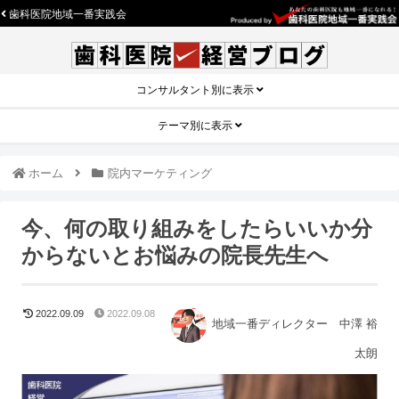
歯科医院地域一番実践会
コンサルタント別に表示
テーマ別に表示
ホーム
院内マーケティング
今、何の取り組みをしたらいいか分
からないとお悩みの院長先生へ
2022.09.09
2022.09.08
地域一番ディレクター 中澤 裕
太朗