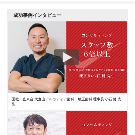
成功事例インタビュー
医社）直真会 大倉山アルカディア歯科・矯正歯科 理事長 小石 健 先
生