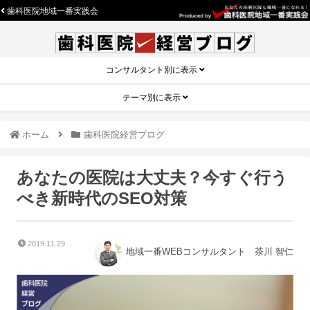
歯科医院地域一番実践会
コンサルタント別に表示
テーマ別に表示
ホーム
歯科医院経営ブログ
あなたの医院は大丈夫？今すぐ行う
べき新時代のSEO対策
2019.11.29
地域一番WEBコンサルタント 茶川 智仁