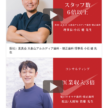
医社）直真会 大倉山アルカディア歯科・矯正歯科 理事長 小石 健 先
生