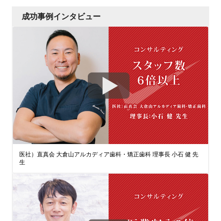
成功事例インタビュー
医社）直真会 大倉山アルカディア歯科・矯正歯科 理事長 小石 健 先
生