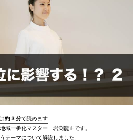
は
約 3 分
で読めます
地域一番化マスター 岩渕龍正です。
うテーマについて解説しました。