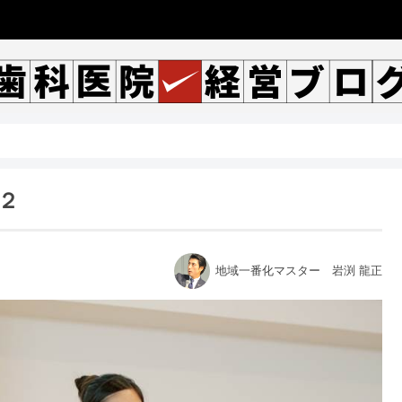
２
地域一番化マスター 岩渕 龍正