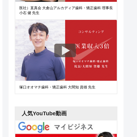
医社）直真会 大倉山アルカディア歯科・矯正歯科 理事長
小石 健 先生
塚口オオマチ歯科・矯正歯科 大間知 資雄 先生
人気YouTube動画