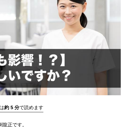
は
約 5 分
で読めます
渕龍正です。