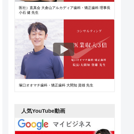
医社）直真会 大倉山アルカディア歯科・矯正歯科 理事長
小石 健 先生
塚口オオマチ歯科・矯正歯科 大間知 資雄 先生
人気YouTube動画