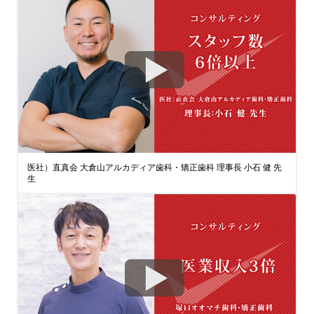
医社）直真会 大倉山アルカディア歯科・矯正歯科 理事長 小石 健 先
生