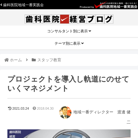
歯科医院地域一番実践会
コンサルタント別に表示
テーマ別に表示
ホーム
スタッフ教育
プロジェクトを導入し軌道にのせて
いくマネジメント
2021.03.24
2018.04.30
地域一番ディレクター 渡邊 健
二