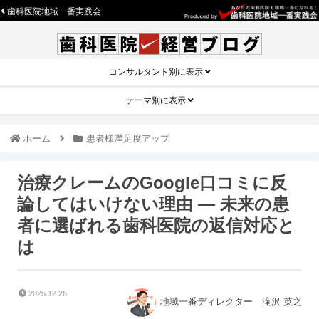
歯科医院地域一番実践会
コンサルタント別に表示
テーマ別に表示
ホーム
患者様満足度アップ
治療クレームのGoogle口コミに反
論してはいけない理由 ― 未来の患
者に選ばれる歯科医院の返信対応と
は
2025.12.26
地域一番ディレクター 滝沢 英之