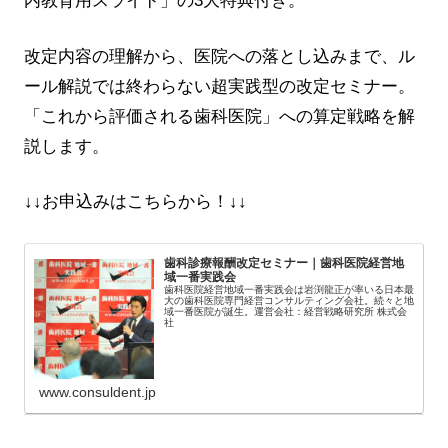
内教育用スライド」の3大特典付き。
改定内容の理解から、医院への落とし込みまで、ル
ール解説では終わらない超実践型の改定セミナー。
「これから評価される歯科医院」への算定戦略を解
説します。
↓↓お申込みはこちらから！↓↓
歯科診療報酬改定セミナー｜歯科医院経営地
域一番実践会
歯科医院経営地域一番実践会は岩渕龍正が率いる日本最
大の歯科医院専門経営コンサルティング会社。続々と地
域一番医院が誕生。運営会社：経営戦略研究所 株式会
社
www.consuldent.jp