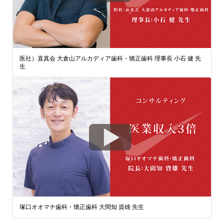
医社）直真会 大倉山アルカディア歯科・矯正歯科 理事長 小石 健 先
生
塚口オオマチ歯科・矯正歯科 大間知 資雄 先生