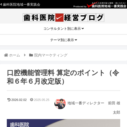
歯科医院地域一番実践会
コンサルタント別に表示
テーマ別に表示
ホーム
院内マーケティング
口腔機能管理料 算定のポイント（令
和６年６月改定版）
2026.02.02
2025.05.25
地域一番ディレクター 前田 雄
太郎