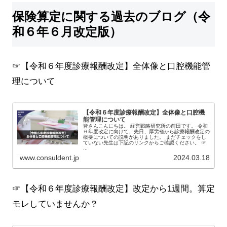
保険算定に関する過去のブログ（令
和６年６月改定版）
☞【令和６年度診療報酬改定】全体像と口腔機能管
理について
【令和６年度診療報酬改定】全体像と口腔機
能管理について
皆さんこんにちは。 経営戦略研究所の前田です。 令和
６年度改定に向けて、先日、厚労省から診療報酬改定の
概要についての説明がありました。 まだチェックをし
ていない先生は下記のリンクからご確認ください。 ☞
...
www.consuldent.jp
2024.03.18
☞【令和６年度診療報酬改定】改定から1週間。算定
モレしていませんか？