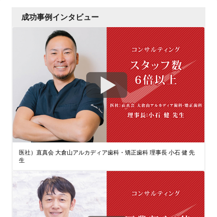
成功事例インタビュー
医社）直真会 大倉山アルカディア歯科・矯正歯科 理事長 小石 健 先
生