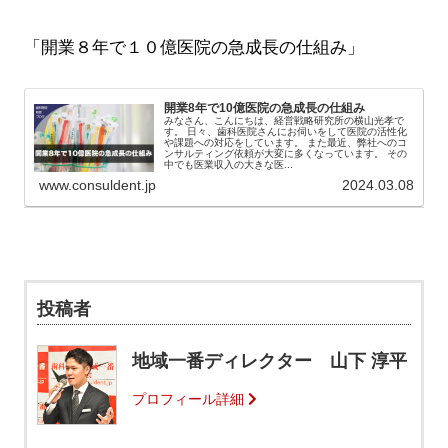
「開業８年で１０億医院の急成長の仕組み」
開業8年で10億医院の急成長の仕組み
みなさん、こんにちは、経営戦略研究所の横山光孝で
す。 日々、歯科医院さんにお伺いをして医院の活性化
や課題への対応をしています。 また最近、弊社へのコ
ンサルティング依頼が大変に多くなっています。 その
中でも医業収入の大きな医...
www.consuldent.jp
2024.03.08
投稿者
地域一番ディレクター 山下 淳平
プロフィール詳細