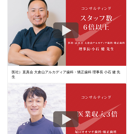
医社）直真会 大倉山アルカディア歯科・矯正歯科 理事長 小石 健 先
生