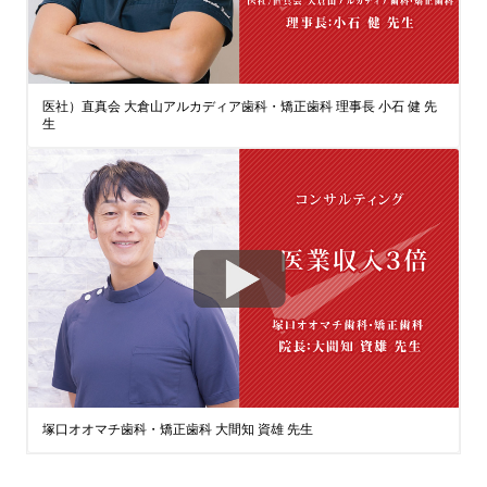
医社）直真会 大倉山アルカディア歯科・矯正歯科 理事長 小石 健 先
生
塚口オオマチ歯科・矯正歯科 大間知 資雄 先生